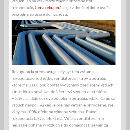
vzduch. To sa však môže zmeniť prítomnosťou
rekuperácie.
Cena rekuperácie
je v dnešnej dobe oveľa
prijatelnejšia aj pre domácnosti.
Rekuperácia predstavuje celý systém vrátane
rekuperačnej jednotky, ventilátorov, filtrov a potrubí,
ktoré majú za úlohu dostať vydýchaný znečistený vzduch
z interiéru a privádzať doň čerstvý vzduch z exteriéru.
Všetko sa deje cez dve oddelené potrubia, vďaka čomu sa
vzduch nespojí. Aj keď je pre nás vetranie prirodzené, nie
vždy ma 100% efekt na výmenu vzduchu. Práve
rekuperácia takýto efekt má. Vďaka ventilátorom je
neustále poháňaný vzduch a do domácnosti sa vám za