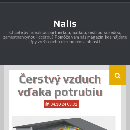
Skip
to
content
Nalis
Chcete byť ideálnou partnerkou, matkou, sestrou, susedou,
zamestnankyňou i dcérou? Pomôže vám náš magazín, kde nájdete
tipy zo širokého okruhu tém a oblastí.
Čerstvý vzduch
vďaka potrubiu
04.10.24 08:02