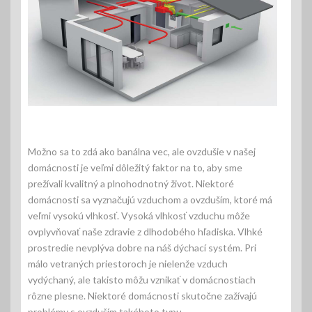
Možno sa to zdá ako banálna vec, ale ovzdušie v našej
domácnosti je veľmi dôležitý faktor na to, aby sme
prežívali kvalitný a plnohodnotný život. Niektoré
domácnosti sa vyznačujú vzduchom a ovzduším, ktoré má
veľmi vysokú vlhkosť. Vysoká vlhkosť vzduchu môže
ovplyvňovať naše zdravie z dlhodobého hľadiska. Vlhké
prostredie nevplýva dobre na náš dýchací systém. Pri
málo vetraných priestoroch je nielenže vzduch
vydýchaný, ale takisto môžu vznikať v domácnostiach
rôzne plesne. Niektoré domácnosti skutočne zažívajú
problémy s ovzduším takéhoto typu.,