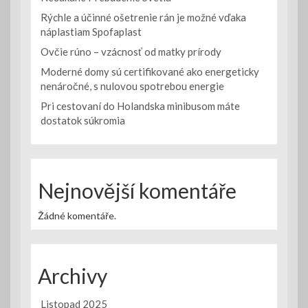
Rýchle a účinné ošetrenie rán je možné vďaka
náplastiam Spofaplast
Ovčie rúno – vzácnosť od matky prírody
Moderné domy sú certifikované ako energeticky
nenáročné, s nulovou spotrebou energie
Pri cestovaní do Holandska minibusom máte
dostatok súkromia
Nejnovější komentáře
Žádné komentáře.
Archivy
Listopad 2025