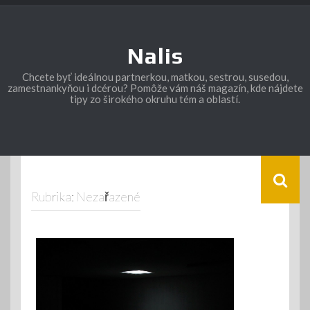
Skip
to
content
Nalis
Chcete byť ideálnou partnerkou, matkou, sestrou, susedou,
zamestnankyňou i dcérou? Pomôže vám náš magazín, kde nájdete
tipy zo širokého okruhu tém a oblastí.
Rubrika:
Nezařazené