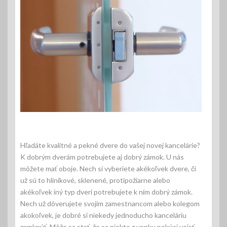
Hľadáte kvalitné a pekné dvere do vašej novej kancelárie?
K dobrým dverám potrebujete aj dobrý zámok. U nás
môžete mať oboje. Nech si vyberiete akékoľvek dvere, či
už sú to hliníkové, sklenené, protipožiarne alebo
akékoľvek iný typ dverí potrebujete k ním dobrý zámok.
Nech už dôverujete svojim zamestnancom alebo kolegom
akokoľvek, je dobré si niekedy jednoducho kanceláriu
zamknúť. Môže sa stať, že sa niekto z vonku pokúsi vojsť,