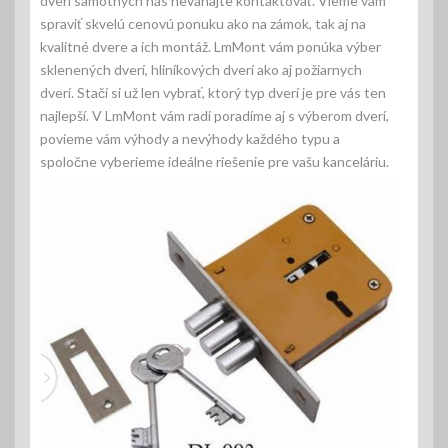
dverí samotných nás neváhajte kontaktovať. Vieme vám
spraviť skvelú cenovú ponuku ako na zámok, tak aj na
kvalitné dvere a ich montáž. LmMont vám ponúka výber
sklenených dverí, hliníkových dverí ako aj požiarnych
dverí. Stačí si už len vybrať, ktorý typ dverí je pre vás ten
najlepší. V LmMont vám radi poradíme aj s výberom dverí,
povieme vám výhody a nevýhody každého typu a
spoločne vyberieme ideálne riešenie pre vašu kanceláriu.