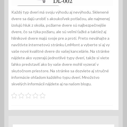
Každý typ dverí má svoju výhodu aj nevýhodu. Sklenené
dvere sa dajú urobiť s akoukoľvek potlačou, ale najmenej
izolujú hluk z okolia, požiarne dvere sú najbezpečnejšie
dvere, čo sa týka požiaru, ale sú veľmi ťažké a taktiež aj
hliníkové dvere majú svoje pre a proti. Preto neváhajte a
navštívte internetovú stránku LmMont a vyberte si aj vy
vaše nové kvalitné dvere do vašej kancelárie. Na stránke
nájdete ako vyzerajú jednotlivé typy dverí, takže si viete
ľahko predstaviť ako by vaše dvere mohli vyzerať v
skutočnom priestore. Na stránke sa dozviete aj stručné
informácie ohľadom každého typu dverí. Množstvo
skvelých informácii nájdete aj na našom blogu.