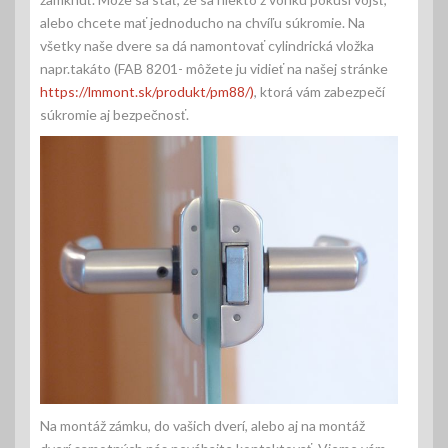
alebo chcete mať jednoducho na chvíľu súkromie. Na
všetky naše dvere sa dá namontovať cylindrická vložka
napr.takáto (FAB 8201- môžete ju vidieť na našej stránke
https://lmmont.sk/produkt/pm88/)
, ktorá vám zabezpečí
súkromie aj bezpečnosť.
Na montáž zámku, do vašich dverí, alebo aj na montáž