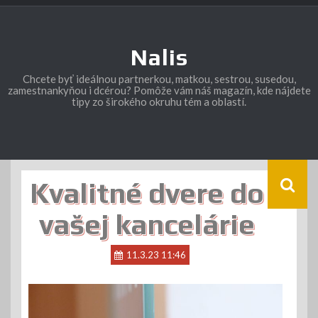
Skip
to
content
Nalis
Chcete byť ideálnou partnerkou, matkou, sestrou, susedou,
zamestnankyňou i dcérou? Pomôže vám náš magazín, kde nájdete
tipy zo širokého okruhu tém a oblastí.
Kvalitné dvere do
vašej kancelárie
11.3.23 11:46