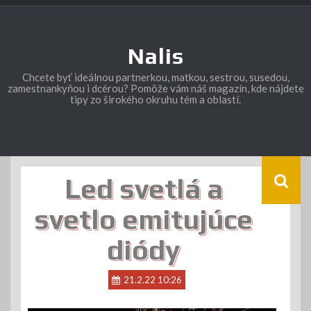
Skip
to
content
Nalis
Chcete byť ideálnou partnerkou, matkou, sestrou, susedou,
zamestnankyňou i dcérou? Pomôže vám náš magazín, kde nájdete
tipy zo širokého okruhu tém a oblastí.
Led svetlá a
svetlo emitujúce
diódy
21.2.22 10:26