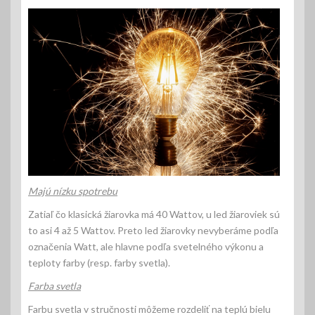
Majú nízku spotrebu
Zatiaľ čo klasická žiarovka má 40 Wattov, u led žiaroviek sú
to asi 4 až 5 Wattov. Preto led žiarovky nevyberáme podľa
označenia Watt, ale hlavne podľa svetelného výkonu a
teploty farby (resp. farby svetla).
Farba svetla
Farbu svetla v stručnosti môžeme rozdeliť na teplú bielu