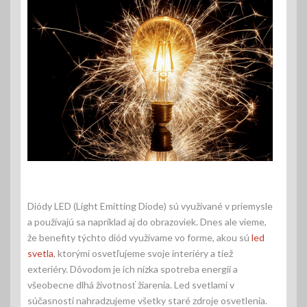
Diódy LED (Light Emitting Diode) sú využívané v priemysle
a používajú sa napríklad aj do obrazoviek. Dnes ale vieme,
že benefity týchto diód využívame vo forme, akou sú
led
svetla
, ktorými osvetľujeme svoje interiéry a tiež
exteriéry. Dôvodom je ich nízka spotreba energií a
všeobecne dlhá životnosť žiarenia. Led svetlami v
súčasnosti nahradzujeme všetky staré zdroje osvetlenia.