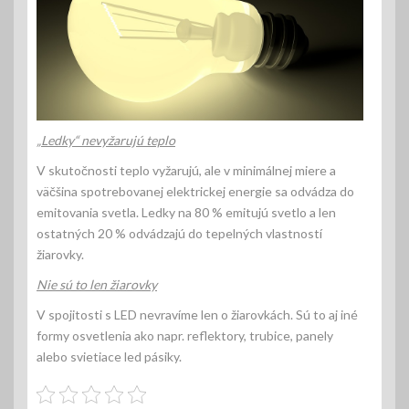
„Ledky“ nevyžarujú teplo
V skutočnosti teplo vyžarujú, ale v minimálnej miere a
väčšina spotrebovanej elektrickej energie sa odvádza do
emitovania svetla. Ledky na 80 % emitujú svetlo a len
ostatných 20 % odvádzajú do tepelných vlastností
žiarovky.
Nie sú to len žiarovky
V spojitosti s LED nevravíme len o žiarovkách. Sú to aj iné
formy osvetlenia ako napr. reflektory, trubice, panely
alebo svietiace led pásiky.