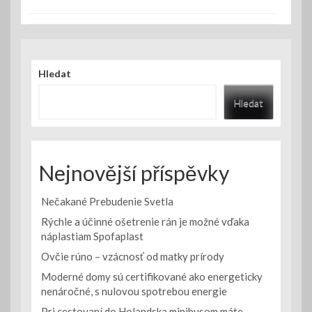
Hledat
Hledat
Nejnovější příspěvky
Nečakané Prebudenie Svetla
Rýchle a účinné ošetrenie rán je možné vďaka
náplastiam Spofaplast
Ovčie rúno – vzácnosť od matky prírody
Moderné domy sú certifikované ako energeticky
nenáročné, s nulovou spotrebou energie
Pri cestovaní do Holandska minibusom máte