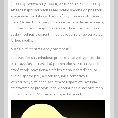
(3 000 K), neutrálnu (4 000 K) a studenú bielu (6 000 K).
Ak teda napríklad hľadáte led svetlo vhodné do priestoru,
kde je dôležitá dobrá viditeľnosť, odporúča sa studená
biela. Okrem toho však potrebujeme osvetlenie naopak aj
do priestorov určených na relax a odpočinok. Sem zasa
bude vhodnejšie umiestniť led osvetlenie s teplou bielou
farbou svetla.
Svetlá budúcnosti alebo prítomnosti?
Led svetlám sa v minulosti predpokladal veľký potenciál.
Ich pravý čas ale nastal až po tom, ako sa z trhu vyradili
staré zdroje osvetlenia a trh ich mohol nahradiť touto
oveľa úspornejšouj a modernejšou alternatívou.
Výsledkom je, že dnes sa s týmito úspornými svetlami
stretávame na pracoviskách, v podnikoch a samozrejme v
domácnostiach. V interiéroch aj exteriéroch.